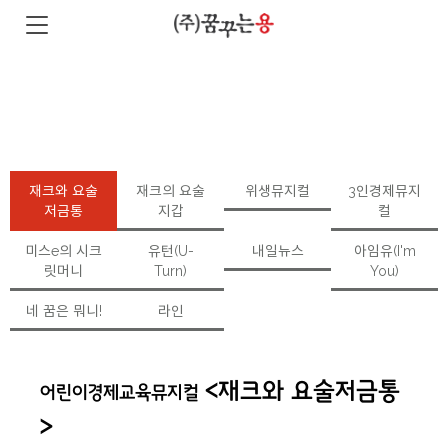
재크와 요술
재크의 요술
위생뮤지컬
3인경제뮤지
저금통
지갑
컬
미스e의 시크
유턴(U-
내일뉴스
아임유(I'm
릿머니
Turn)
You)
네 꿈은 뭐니!
라인
<재크와 요술저금통
어린이경제교육뮤지컬
>