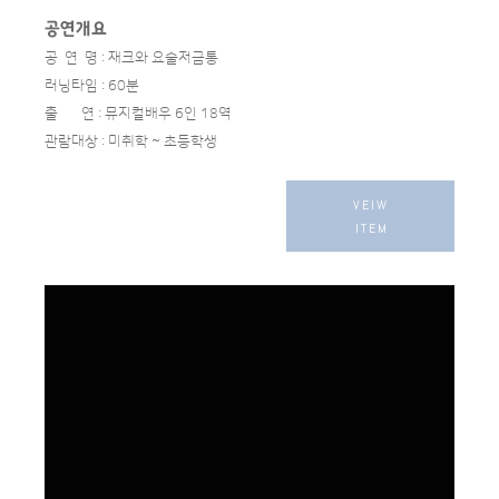
공연개요
공 연 명 : 재크와 요술저금통
러닝타임 : 60분
출 연 : 뮤지컬배우 6인 18역
관람대상 : 미취학 ~ 초등학생
VEIW
ITEM